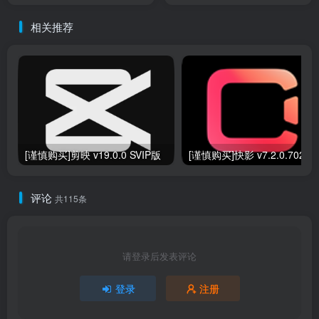
相关推荐
[谨慎购买]剪映 v19.0.0 SVIP版
[谨慎购买]快
评论
共115条
请登录后发表评论
登录
注册