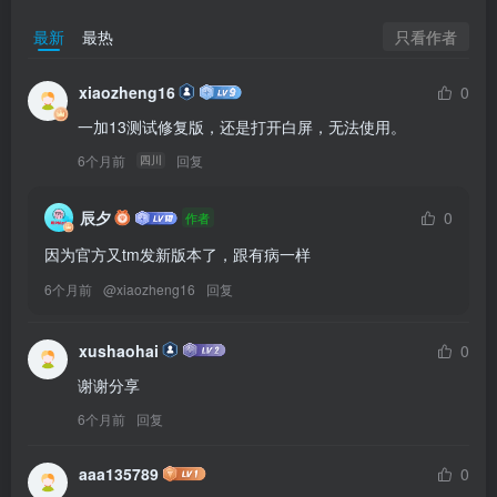
只看作者
最新
最热
xiaozheng16
0
一加13测试修复版，还是打开白屏，无法使用。
6个月前
回复
四川
辰夕
0
作者
因为官方又tm发新版本了，跟有病一样
6个月前
@
xiaozheng16
回复
xushaohai
0
谢谢分享
6个月前
回复
aaa135789
0