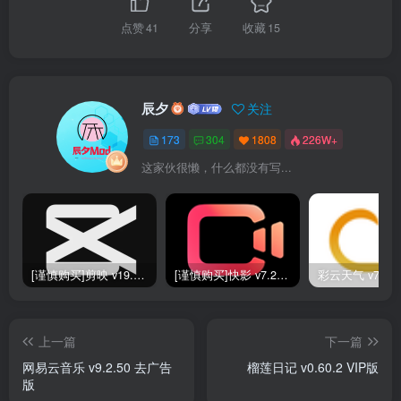
点赞
41
分享
收藏
15
辰夕
关注
173
304
1808
226W+
这家伙很懒，什么都没有写...
[谨慎购买]剪映 v19.0.0 SVIP版
[谨慎购买]快影 v7.2.0.702020 VIP版
上一篇
下一篇
网易云音乐 v9.2.50 去广告
榴莲日记 v0.60.2 VIP版
版