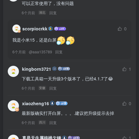
可以正常使用了，没有问题
6个月前
回复
湖北
scorpiocrkk
0
我是小米15，还是白屏
6个月前
@
aaa135789
回复
kingborn3721
1
下载工具箱一天升级3个版本了，已经4.1.7了😂
6个月前
回复
安徽
xiaozheng16
0
最新版确实打开白屏。。。.建议把升级提示去掉
6个月前
回复
四川
真是天生属核桃欠锤
1