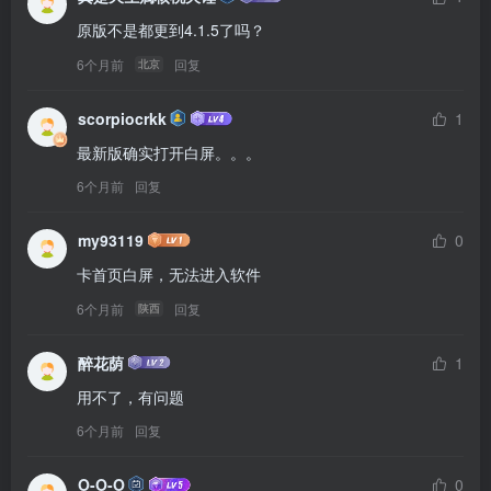
原版不是都更到4.1.5了吗？
6个月前
回复
北京
scorpiocrkk
1
最新版确实打开白屏。。。
6个月前
回复
my93119
0
卡首页白屏，无法进入软件
6个月前
回复
陕西
醉花荫
1
用不了，有问题
6个月前
回复
O-O-O
0