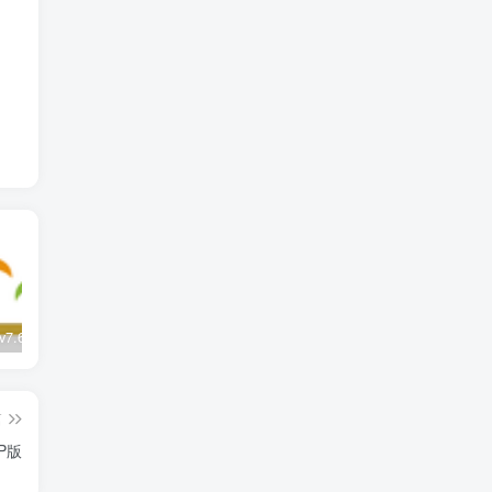
彩云天气 v7.62.0 SVIP版
Telegram v12.9.1 解除限制版
今日水印相机 v3.0.345.4（中国版） 个人会员版
篇
IP版