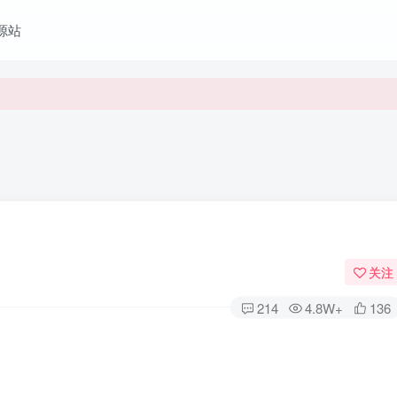
资源站
关注
214
4.8W+
136