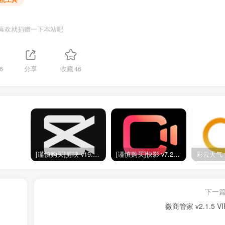
喜欢就捐赠一下本站吧
6
分享
收藏
46
[谨慎购买]剪映 v19.0.0 SVIP版
[谨慎购买]快影 v7.2.0.702020 VIP版
下一
微商管家 v2.1.5 V