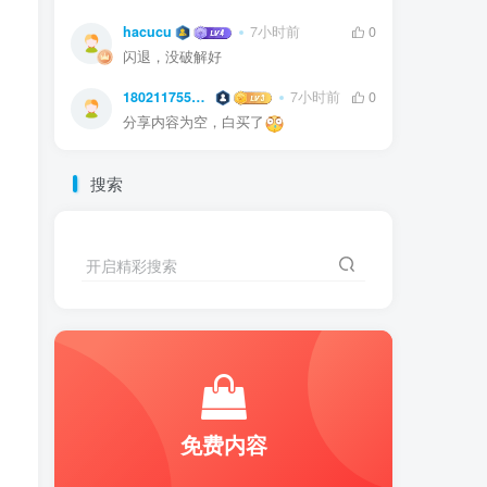
hacucu
7小时前
0
闪退，没破解好
18021175541HE
7小时前
0
分享内容为空，白买了
搜索
开启精彩搜索
免费内容