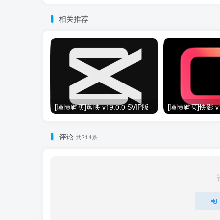
相关推荐
[谨慎购买]剪映 v19.0.0 SVIP版
评论
共214条