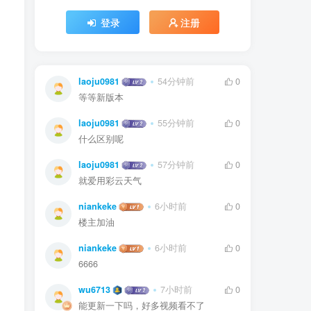
登录
注册
laoju0981
54分钟前
0
等等新版本
laoju0981
55分钟前
0
什么区别呢
laoju0981
57分钟前
0
就爱用彩云天气
niankeke
6小时前
0
楼主加油
niankeke
6小时前
0
6666
wu6713
7小时前
0
能更新一下吗，好多视频看不了