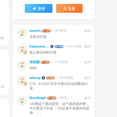
登录
注册
止广告初始化 去除爱加密启动环境校验 去除友盟统计系统
soevilz
4小时前
0
安装后闪退
23
hanyuanxun
16小时前
0
输入验证码时闪退
徉桔园
17小时前
0
6666
 去除广告 软件渠道 小米应用市场
wksray
20小时前
0
C16，8.4运行后安全模式自动清数据闪
13
退
SoulAngel
昨天
0
123网盘下载就是快，这个真的值的赞，
不过要是下的多，123还真不是最好的选
择。。。