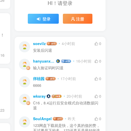
26
HI！请登录
登录
注册
用！
soevilz
4小时前
0
安装后闪退
16
hanyuanxun
16小时前
0
输入验证码时闪退
徉桔园
17小时前
0
6666
wksray
20小时前
0
C16，8.4运行后安全模式自动清数据闪
退
23
SoulAngel
昨天
0
123网盘下载就是快，这个真的值的赞，
不过要是下的多，123还真不是最好的选