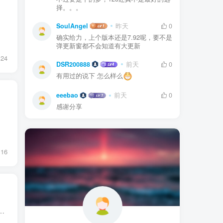
择。。。
SoulAngel
昨天
0
确实给力，上个版本还是7.92呢，要不是
弹更新窗都不会知道有大更新
24
DSR200888
前天
0
有用过的说下 怎么样么
eeebao
前天
0
感谢分享
16
IP 禁止广告加载 由于官方不知道在开屏加了什么代码，导致开屏速度极其满，会员也一样，不要问我了