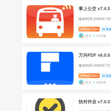
掌上公交 v7.4.
付费资源
600
安
辰夕
31天前
万兴PDF v6.0.8
付费资源
400
安
辰夕
35天前
快对作业 v7.0.0