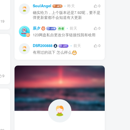
SoulAngel
昨天
0
确实给力，上个版本还是7.92呢，要不是
弹更新窗都不会知道有大更新
19
辰夕
前天
0
作者
123网盘私自更改分享链接找我有啥用
DSR200888
前天
0
有用过的说下 怎么样么
9