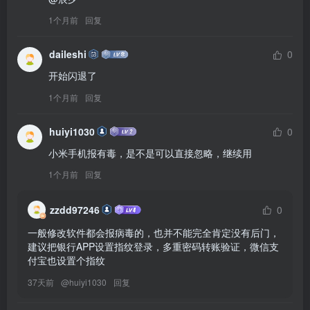
1个月前
回复
daileshi
0
开始闪退了
1个月前
回复
huiyi1030
0
小米手机报有毒，是不是可以直接忽略，继续用
1个月前
回复
zzdd97246
0
一般修改软件都会报病毒的，也并不能完全肯定没有后门，
建议把银行APP设置指纹登录，多重密码转账验证，微信支
付宝也设置个指纹
37天前
@
huiyi1030
回复