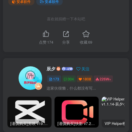
安卓软件
安卓软件
喜欢就捐赠一下本站吧
点赞
174
分享
收藏
69
辰夕
关注
173
304
1808
226W+
这家伙很懒，什么都没有写...
[谨慎购买]剪映 v19.0.0 SVIP版
[谨慎购买]快影 v7.2.0.702020 VIP版