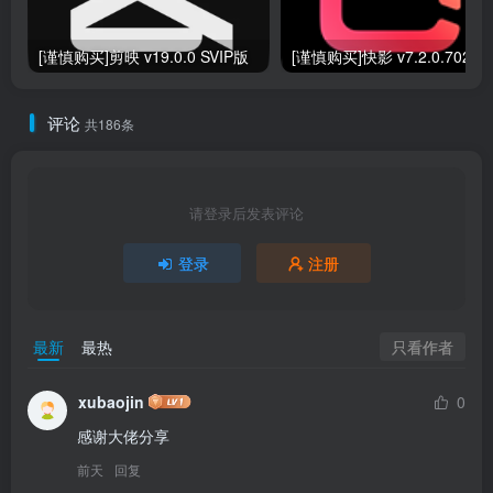
[谨慎购买]剪映 v19.0.0 SVIP版
[谨慎购买]快
评论
共186条
请登录后发表评论
登录
注册
只看作者
最新
最热
xubaojin
0
感谢大佬分享
前天
回复