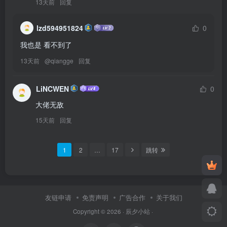
13天前
回复
lzd594951824
0
我也是 看不到了
13天前
@
qiangge
回复
LiNCWEN
0
大佬无敌
15天前
回复
1
2
…
17
跳转
友链申请
免责声明
广告合作
关于我们
Copyright © 2026 ·
辰夕小站
·