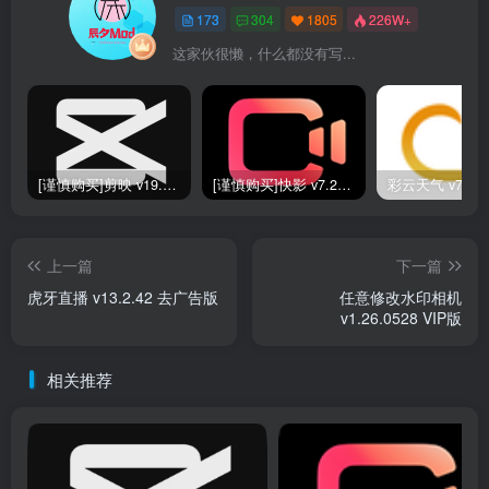
173
304
1805
226W+
这家伙很懒，什么都没有写...
[谨慎购买]剪映 v19.0.0 SVIP版
[谨慎购买]快影 v7.2.0.702020 VIP版
上一篇
下一篇
虎牙直播 v13.2.42 去广告版
任意修改水印相机
v1.26.0528 VIP版
相关推荐