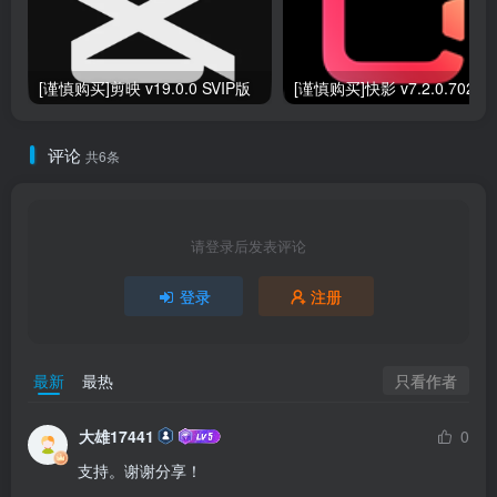
[谨慎购买]剪映 v19.0.0 SVIP版
[谨慎购买]快
评论
共6条
请登录后发表评论
登录
注册
只看作者
最新
最热
大雄17441
0
支持。谢谢分享！