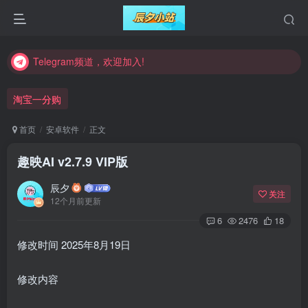
Telegram频道，欢迎加入!
Telegram频道，欢迎加入!
Telegram频道，欢迎加入!
淘宝一分购
首页
安卓软件
正文
趣映AI v2.7.9 VIP版
辰夕
关注
12个月前更新
6
2476
18
修改时间 2025年8月19日
修改内容