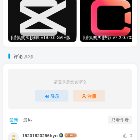
[谨慎购买]剪映 v19.0.0 SVIP版
[谨慎购买]快
评论
共2条
请登录后发表评论
登录
注册
只看作者
最新
最热
15201620256hyn
0