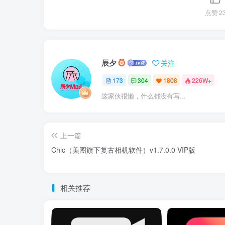
点赞
2
辰夕
关注
173
304
1808
226W+
这家伙很懒，什么都没有写...
上一篇
Chic（美图旗下复古相机软件）v1.7.0.0 VIP版
相关推荐