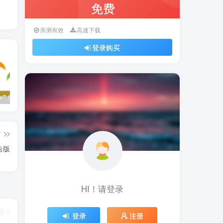
免费
亲测有效
高速下载
登录购买
彩云天气 v7.62.0 SVIP版
VIP Helper模块 v1.1.14
Telegram v12.9.1 解除限制版
篇
告版
HI！请登录
登录
注册