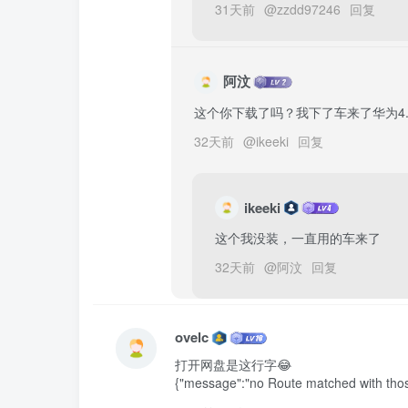
31天前
@
zzdd97246
回复
阿汶
这个你下载了吗？我下了车来了华为4.
32天前
@
ikeeki
回复
ikeeki
这个我没装，一直用的车来了
32天前
@
阿汶
回复
ovelc
打开网盘是这行字😂

{"message":"no Route matched with thos