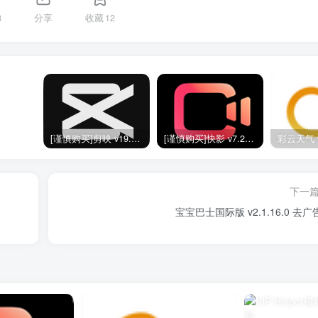
3
分享
收藏
12
[谨慎购买]剪映 v19.0.0 SVIP版
[谨慎购买]快影 v7.2.0.702020 VIP版
下一
宝宝巴士国际版 v2.1.16.0 去广