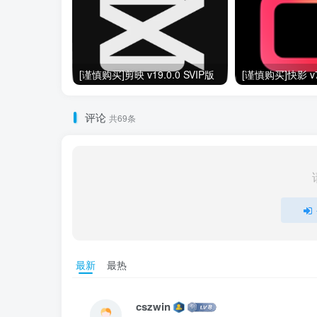
[谨慎购买]剪映 v19.0.0 SVIP版
评论
共69条
最新
最热
cszwin