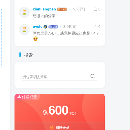
xianliangban
7小时前
0
感谢大的分享
ovelc
8小时前
0
网盘里是7.4.7，感觉标题应该也是7.4.7
搜索
开启精彩搜索
付费资源
600
积分
捐赠会员