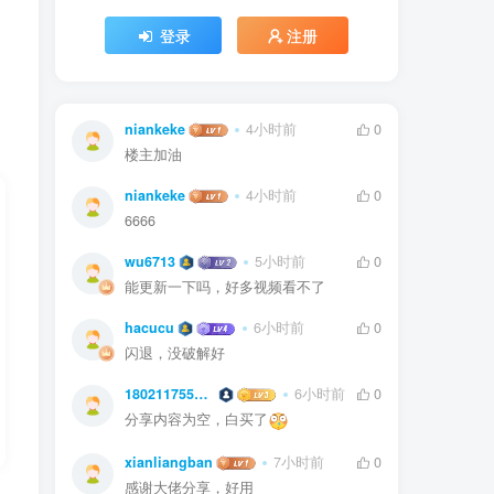
登录
注册
niankeke
4小时前
0
楼主加油
niankeke
4小时前
0
6666
wu6713
5小时前
0
能更新一下吗，好多视频看不了
hacucu
6小时前
0
闪退，没破解好
18021175541HE
6小时前
0
分享内容为空，白买了
xianliangban
7小时前
0
感谢大佬分享，好用