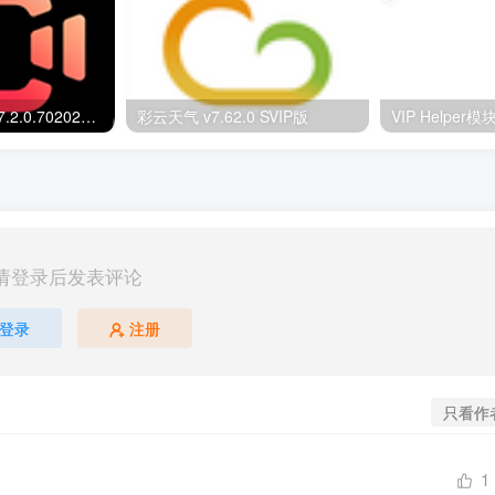
[谨慎购买]快影 v7.2.0.702020 VIP版
彩云天气 v7.62.0 SVIP版
VIP Helper模块
请登录后发表评论
登录
注册
只看作
1