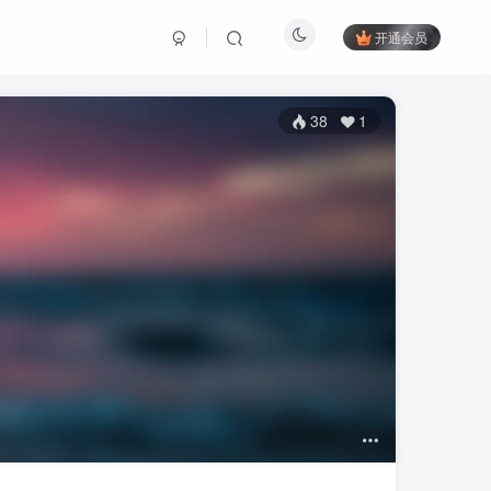
开通会员
38
1