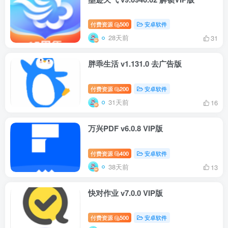
付费资源
500
安卓软件
28天前
31
胖乖生活 v1.131.0 去广告版
付费资源
200
安卓软件
31天前
16
万兴PDF v6.0.8 VIP版
付费资源
400
安卓软件
38天前
13
快对作业 v7.0.0 VIP版
付费资源
500
安卓软件