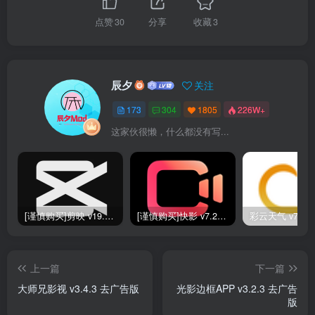
点赞
30
分享
收藏
3
辰夕
关注
173
304
1805
226W+
这家伙很懒，什么都没有写...
[谨慎购买]剪映 v19.0.0 SVIP版
[谨慎购买]快影 v7.2.0.702020 VIP版
上一篇
下一篇
大师兄影视 v3.4.3 去广告版
光影边框APP v3.2.3 去广告
版