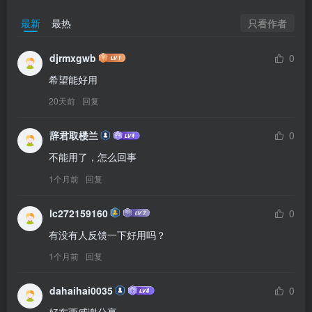
只看作者
最新
最热
djrmxgwb
0
希望能好用
20天前
回复
辞君取楼兰
0
不能用了，怎么回事
1个月前
回复
lc272159160
0
有没有人反馈一下好用吗？
1个月前
回复
dahaihai0035
0