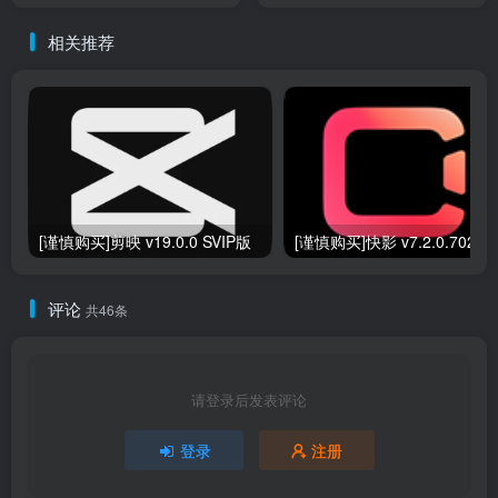
相关推荐
[谨慎购买]剪映 v19.0.0 SVIP版
[谨慎购买]快
评论
共46条
请登录后发表评论
登录
注册